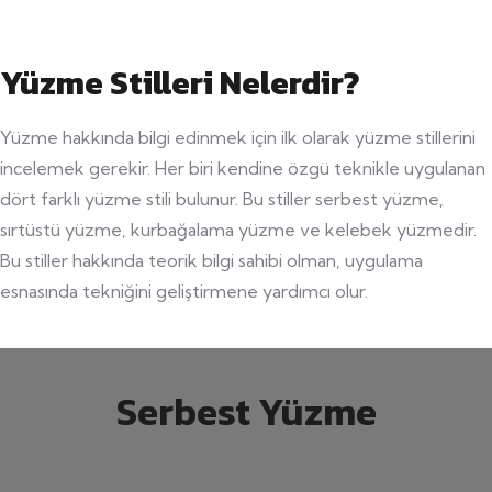
Yüzme Stilleri Nelerdir?
Yüzme hakkında bilgi edinmek için ilk olarak yüzme stillerini
incelemek gerekir. Her biri kendine özgü teknikle uygulanan
dört farklı yüzme stili bulunur. Bu stiller serbest yüzme,
sırtüstü yüzme, kurbağalama yüzme ve kelebek yüzmedir.
Bu stiller hakkında teorik bilgi sahibi olman, uygulama
esnasında tekniğini geliştirmene yardımcı olur.
Serbest Yüzme
çalışır.
içgüdüsel olarak bu tekniği uygulamaya
bilmeyen biri bile suya girdiğinde