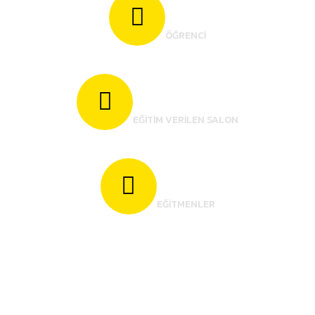
250
ÖĞRENCİ
3
EĞİTİM VERİLEN SALON
10
EĞİTMENLER