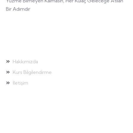
Yüzme Bilmeyen Kalmasın, Her Kulaç Geleceğe Atılan
Bir Adımdır
Hızlı Bağlantılar
Hakkımızda
Kurs Bilgilendirme
İletişim
Galeri